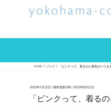
コ
ナ
ン
ビ
テ
ゲ
ン
ー
ツ
シ
へ
ョ
ス
ン
キ
に
ッ
移
プ
動
HOME
ブログ
「ピンクって、着るのに勇気がいりま
2023年7月12日
/ 最終更新日時 :
2023年8月11日
「ピンクって、着るの